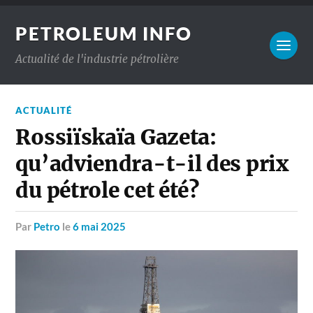
PETROLEUM INFO
Actualité de l'industrie pétrolière
ACTUALITÉ
Rossiïskaïa Gazeta:
qu’adviendra-t-il des prix
du pétrole cet été?
par
Petro
le
6 mai 2025