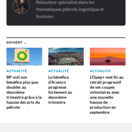
Rédacteur spécialisé dans les
thématiques pétrole, logistique et
business
SUIVANT →
ACTUALITÉ
ACTUALITÉ
ACTUALITÉ
BP voit son
Le bénéfice
L’Opep+ met fin au
bénéfice plus que
d’Aramco
retrait progressif
doubler au
progresse
de ses coupes
deuxième
fortement au
volontaires avec
trimestre grâce à la
deuxième
une nouvelle
hausse des prix du
trimestre
hausse de
pétrole
production en
septembre